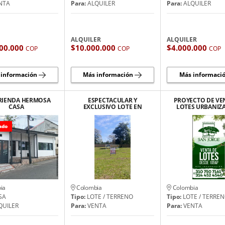
NTA
Para:
ALQUILER
Para:
ALQUILER
ALQUILER
ALQUILER
00.000
$10.000.000
$4.000.000
COP
COP
COP
 información
Más información
Más informaci
RRIENDA HERMOSA
ESPECTACULAR Y
PROYECTO DE VE
CASA
EXCLUSIVO LOTE EN
LOTES URBANIZ
VENTA
BRISAS DE SAN 
ado
ia
Colombia
Colombia
SA
Tipo:
LOTE / TERRENO
Tipo:
LOTE / TERRE
QUILER
Para:
VENTA
Para:
VENTA