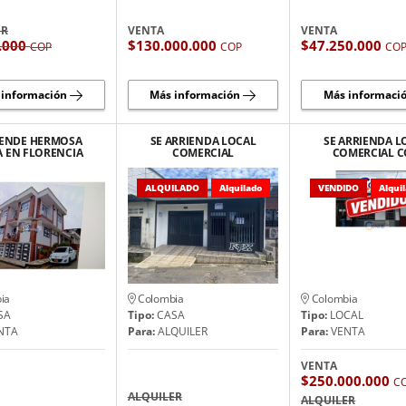
ER
VENTA
VENTA
.000
$130.000.000
$47.250.000
COP
COP
CO
 información
Más información
Más informaci
VENDE HERMOSA
SE ARRIENDA LOCAL
SE ARRIENDA L
A EN FLORENCIA
COMERCIAL
COMERCIAL 
CAQUETA
OPORTUNIDAD
VENTA EN FLOR
ALQUILADO
Alquilado
VENDIDO
Alqui
ia
Colombia
Colombia
SA
Tipo:
CASA
Tipo:
LOCAL
NTA
Para:
ALQUILER
Para:
VENTA
VENTA
$250.000.000
C
ALQUILER
ALQUILER