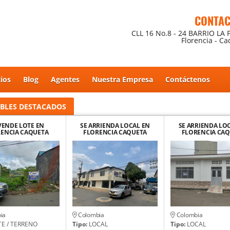
CONTA
CLL 16 No.8 - 24 BARRIO LA 
Florencia - C
cios
Blog
Agentes
Nuestra Empresa
Contáctenos
BLES
DESTACADOS
VENDE LOTE EN
SE ARRIENDA LOCAL EN
SE ARRIENDA LO
ENCIA CAQUETA
FLORENCIA CAQUETA
FLORENCIA CA
ia
Colombia
Colombia
E / TERRENO
Tipo:
LOCAL
Tipo:
LOCAL