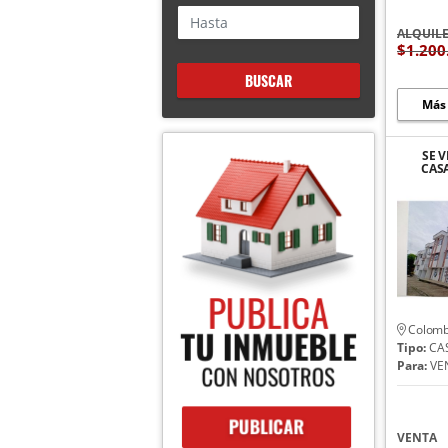
ALQUIL
$1.200
BUSCAR
Más
SE 
CAS
Colomb
Tipo:
CA
Para:
VE
VENTA