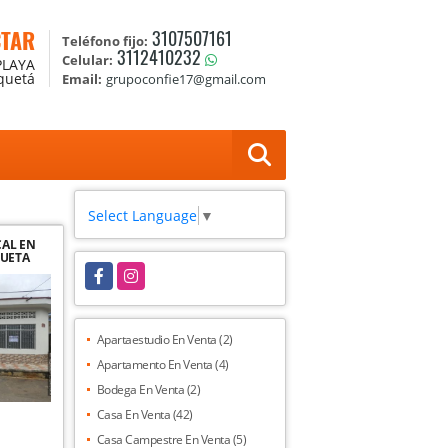
CTAR
3107507161
Teléfono fijo:
3112410232
Celular:
PLAYA
aquetá
Email:
grupoconfie17@gmail.com
Select Language
▼
CAL EN
QUETA
Facebook
Instagram
Apartaestudio En Venta (2)
Apartamento En Venta (4)
Bodega En Venta (2)
Casa En Venta (42)
Casa Campestre En Venta (5)