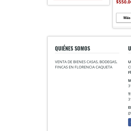
$550.0
Más
QUIÉNES SOMOS
U
VENTA DE BIENES CASAS, BODEGAS,
U
FINCAS EN FLORENCIA CAQUETA
C
F
M
3
T
3
E
g
F