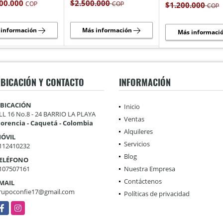
00.000
$2.500.000
COP
COP
$1.200.000
COP
 información
Más información
Más informaci
BICACIÓN Y CONTACTO
INFORMACIÓN
BICACIÓN
Inicio
LL 16 No.8 - 24 BARRIO LA PLAYA
Ventas
lorencia - Caquetá - Colombia
Alquileres
ÓVIL
Servicios
112410232
Blog
ELÉFONO
107507161
Nuestra Empresa
Contáctenos
MAIL
rupoconfie17@gmail.com
Políticas de privacidad
acebook
Instagram