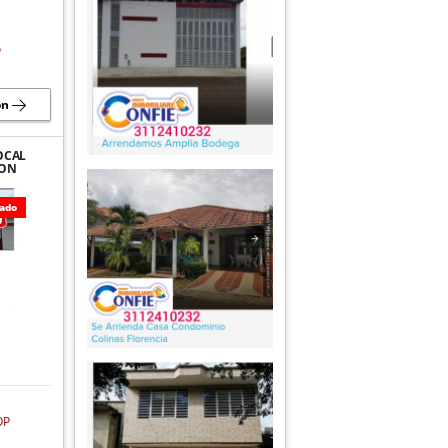
P
ón
OCAL
CON
 DE
ENCIA
lado
OP