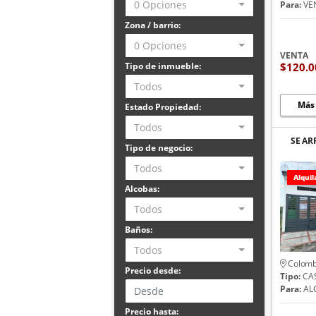
0 Opciones
Para:
VE
Zona / barrio:
0 Opciones
VENTA
$120.0
Tipo de inmueble:
Todos
Más
Estado Propiedad:
Todos
SE A
Tipo de negocio:
Todos
Alquil
Alcobas:
Todos
Baños:
Todos
Colomb
Precio desde:
Tipo:
CA
Para:
AL
Precio hasta: