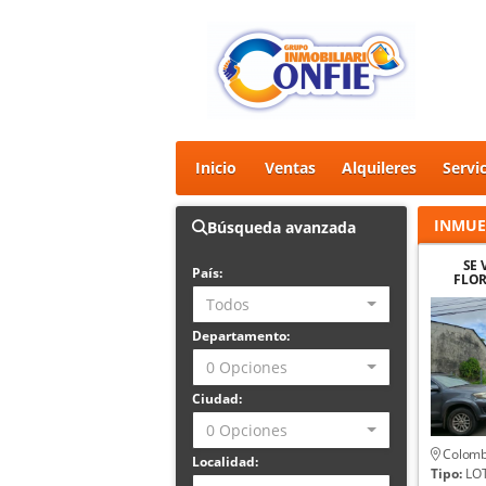
Inicio
Ventas
Alquileres
Servi
INMUE
Búsqueda avanzada
SE 
País:
FLOR
Todos
Departamento:
0 Opciones
Ciudad:
0 Opciones
Colomb
Localidad:
Tipo:
LOT