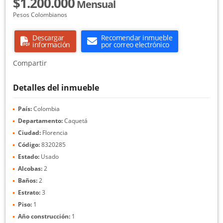
$1.200.000
Mensual
Pesos Colombianos
Descargar
Recomendar inmueble
información
por correo electrónico
Compartir
Detalles del inmueble
País:
Colombia
Departamento:
Caquetá
Ciudad:
Florencia
Código:
8320285
Estado:
Usado
Alcobas:
2
Baños:
2
Estrato:
3
Piso:
1
Año construcción:
1