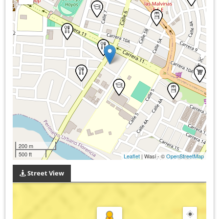
200 m
500 ft
Leaflet
| Wasi - ©
OpenStreetMap
Street View