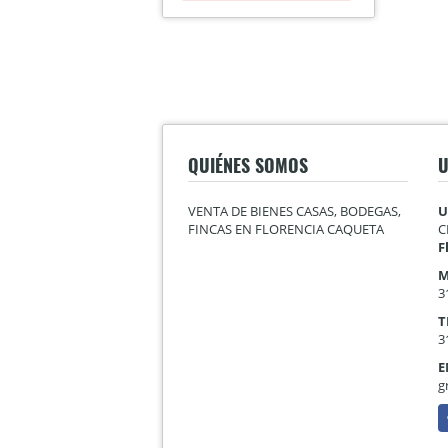
QUIÉNES SOMOS
U
VENTA DE BIENES CASAS, BODEGAS,
U
FINCAS EN FLORENCIA CAQUETA
C
F
M
3
T
3
E
g
F