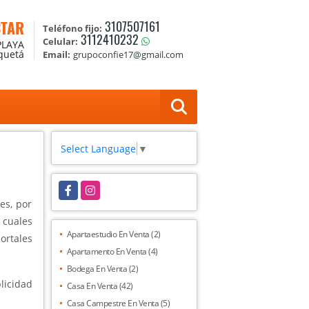
CTAR
3107507161
Teléfono fijo:
3112410232
Celular:
PLAYA
aquetá
Email:
grupoconfie17@gmail.com
Select Language
▼
Facebook
Instagram
es, por
 cuales
Apartaestudio En Venta (2)
rtales
Apartamento En Venta (4)
Bodega En Venta (2)
licidad
Casa En Venta (42)
Casa Campestre En Venta (5)