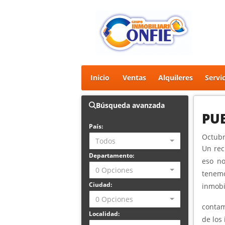
Inicio
Ventas
Alquileres
Servi
Búsqueda avanzada
PUB
País:
Octubr
Todos
Un rec
Departamento:
eso no
0 Opciones
tenem
Ciudad:
inmobil
0 Opciones
contam
Localidad:
de los