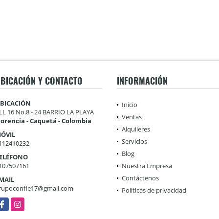
BICACIÓN Y CONTACTO
INFORMACIÓN
BICACIÓN
Inicio
LL 16 No.8 - 24 BARRIO LA PLAYA
Ventas
lorencia - Caquetá - Colombia
Alquileres
ÓVIL
Servicios
112410232
Blog
ELÉFONO
107507161
Nuestra Empresa
Contáctenos
MAIL
rupoconfie17@gmail.com
Políticas de privacidad
acebook
Instagram