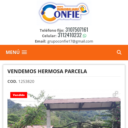
3107507161
Teléfono fijo:
3112410232
Celular:
Email:
grupoconfie17@gmail.com
MENÚ
VENDEMOS HERMOSA PARCELA
COD.
1253820
Vendido