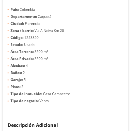
País:
Colombia
Departamento:
Caquetá
Ciudad:
Florencia
Zona / barrio:
Via A Neiva Km 20
Código:
1253820
Estado:
Usado
Área Terreno:
3500 m²
Área Privada:
3500 m²
Alcobas:
4
Baños:
2
Garaje:
5
Pisos:
2
Tipo de inmueble:
Casa Campestre
Tipo de negocio:
Venta
Descripción Adicional