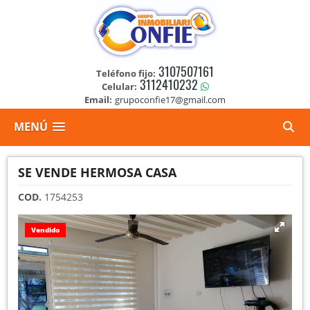
3107507161
Teléfono fijo:
3112410232
Celular:
Email:
grupoconfie17@gmail.com
MENÚ
SE VENDE HERMOSA CASA
COD.
1754253
Vendido