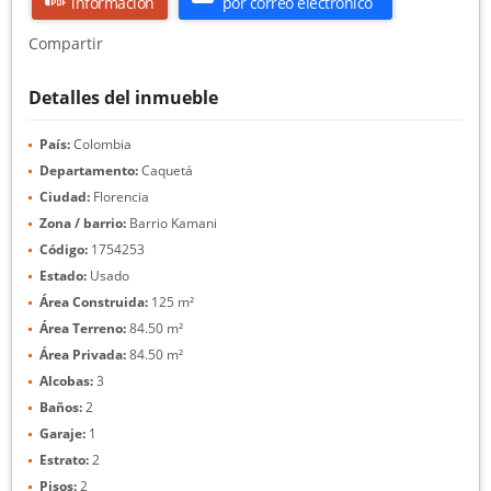
información
por correo electrónico
Compartir
Detalles del inmueble
País:
Colombia
Departamento:
Caquetá
Ciudad:
Florencia
Zona / barrio:
Barrio Kamani
Código:
1754253
Estado:
Usado
Área Construida:
125 m²
Área Terreno:
84.50 m²
Área Privada:
84.50 m²
Alcobas:
3
Baños:
2
Garaje:
1
Estrato:
2
Pisos:
2