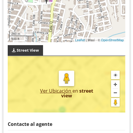
200 m
500 ft
Leaflet
| Wasi - ©
OpenStreetMap
Street View
Ver Ubicación
en
street
view
Contacte al agente