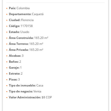
País:
Colombia
Departamento:
Caquetá
Ciudad:
Florencia
Código:
1170158
Estado:
Usado
Área Construida:
165.20 m²
Área Terreno:
165.20 m²
Área Privada:
165.20 m²
Alcobas:
3
Baños:
2
Garaje:
1
Estrato:
2
Pisos:
3
Tipo de inmueble:
Casa
Tipo de negocio:
Venta
Valor Administración:
$8 COP