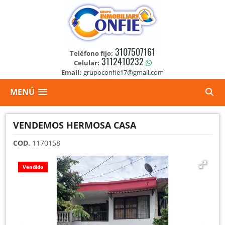
3107507161
Teléfono fijo:
3112410232
Celular:
Email:
grupoconfie17@gmail.com
MENÚ
VENDEMOS HERMOSA CASA
COD.
1170158
Vendido