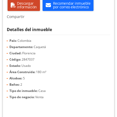
Descargar
Recomendar inmueble
información
por correo electrónico
Compartir
Detalles del inmueble
País:
Colombia
Departamento:
Caquetá
Ciudad:
Florencia
Código:
2847037
Estado:
Usado
Área Construida:
180 m²
Alcobas:
5
Baños:
2
Tipo de inmueble:
Casa
Tipo de negocio:
Venta