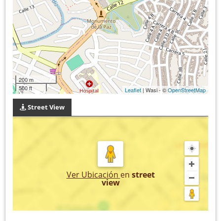
200 m
500 ft
Leaflet
| Wasi - ©
OpenStreetMap
Street View
Ver Ubicación
en
street
view