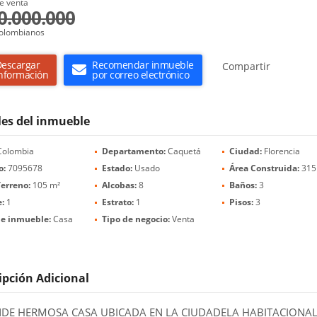
e venta
0.000.000
olombianos
escargar
Recomendar inmueble
Compartir
nformación
por correo electrónico
les del inmueble
olombia
Departamento:
Caquetá
Ciudad:
Florencia
o:
7095678
Estado:
Usado
Área Construida:
315
erreno:
105 m²
Alcobas:
8
Baños:
3
:
1
Estrato:
1
Pisos:
3
de inmueble:
Casa
Tipo de negocio:
Venta
ipción Adicional
NDE HERMOSA CASA UBICADA EN LA CIUDADELA HABITACIONA