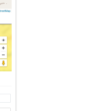
treetMap