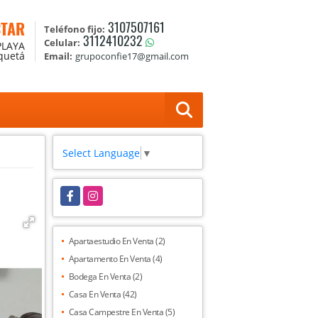
CTAR
3107507161
Teléfono fijo:
3112410232
Celular:
PLAYA
aquetá
Email:
grupoconfie17@gmail.com
Select Language
▼
Facebook
Instagram
Apartaestudio En Venta (2)
Apartamento En Venta (4)
Bodega En Venta (2)
Casa En Venta (42)
Casa Campestre En Venta (5)