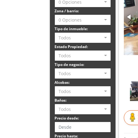
0 Opciones
Zona / barrio:
0 Opciones
Tipo de inmueble:
Todos
Estado Propiedad:
Todos
Tipo de negocio:
Todos
Alcobas:
Todos
Baños:
Todos
Precio desde:
Precio hasta: