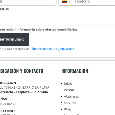
▼
arios
pto recibir información sobre ofertas inmobiliarias
iar formulario
r tus datos aceptas los
Términos de servicio y privacidad
BICACIÓN Y CONTACTO
INFORMACIÓN
BICACIÓN
Inicio
LL 16 No.8 - 24 BARRIO LA PLAYA
Ventas
lorencia - Caquetá - Colombia
Alquileres
ÓVIL
Servicios
112410232
Blog
ELÉFONO