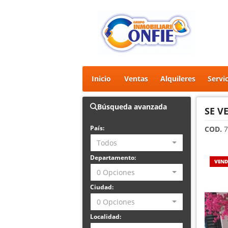
Inicio
Ventas
Alquileres
Servi
Búsqueda avanzada
SE V
País:
COD.
7
Todos
Departamento:
VEND
0 Opciones
Ciudad:
0 Opciones
Localidad: