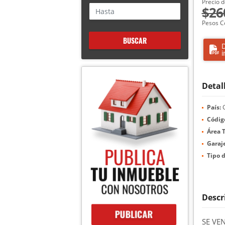
Precio d
$26
Pesos C
BUSCAR
D
i
Detal
País:
C
Códig
Área T
Garaje
Tipo 
Descr
SE VE