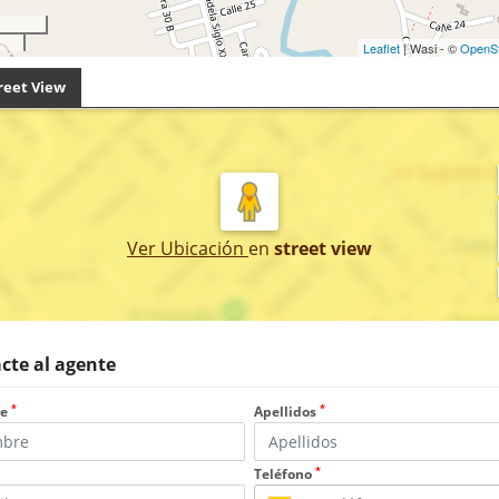
Leaflet
| Wasi - ©
OpenS
reet View
Ver Ubicación
en
street view
cte al agente
*
*
re
Apellidos
*
Teléfono