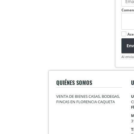
Coment
Ace
Env
Al envia
QUIÉNES SOMOS
U
VENTA DE BIENES CASAS, BODEGAS,
U
FINCAS EN FLORENCIA CAQUETA
C
F
M
3
T