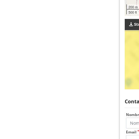
200 m
500 ft
St
Conta
Nomb
*
Email