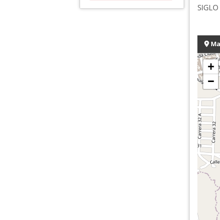
SIGLO
Ma
+
−