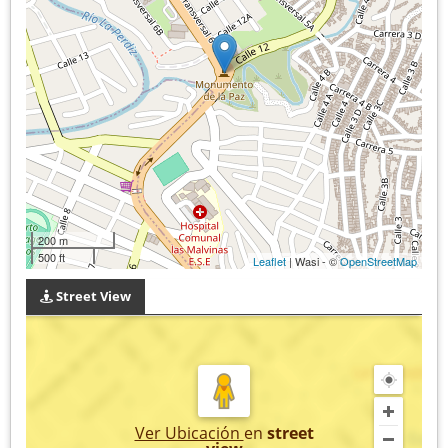
200 m
500 ft
Leaflet
| Wasi - ©
OpenStreetMap
Street View
Ver Ubicación
en
street