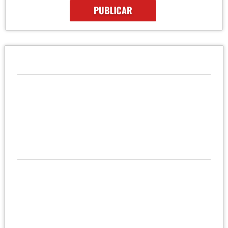
QUIÉNES SOMOS
VENTA DE BIENES CASAS, BODEGAS, FINCAS EN FLORENCIA
CAQUETA
UBICACIÓN Y CONTACTO
UBICACIÓN
CLL 16 No.8 - 24 BARRIO LA PLAYA
Florencia - Caquetá - Colombia
MÓVIL
3112410232