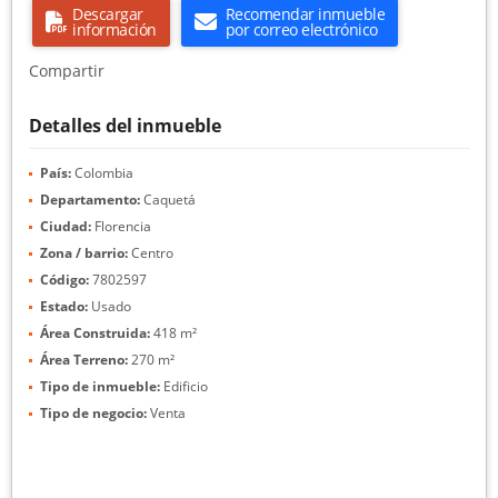
Descargar
Recomendar inmueble
información
por correo electrónico
Compartir
Detalles del inmueble
País:
Colombia
Departamento:
Caquetá
Ciudad:
Florencia
Zona / barrio:
Centro
Código:
7802597
Estado:
Usado
Área Construida:
418 m²
Área Terreno:
270 m²
Tipo de inmueble:
Edificio
Tipo de negocio:
Venta