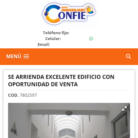
3107507161
Teléfono fijo:
3112410232
Celular:
Email:
grupoconfie17@gmail.com
MENÚ
SE ARRIENDA EXCELENTE EDIFICIO CON
OPORTUNIDAD DE VENTA
COD.
7802597