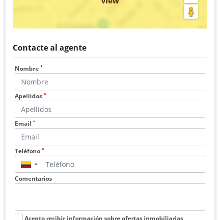
view
Contacte al agente
*
Nombre
*
Apellidos
*
Email
*
Teléfono
▼
Comentarios
Acepto recibir información sobre ofertas inmobiliarias