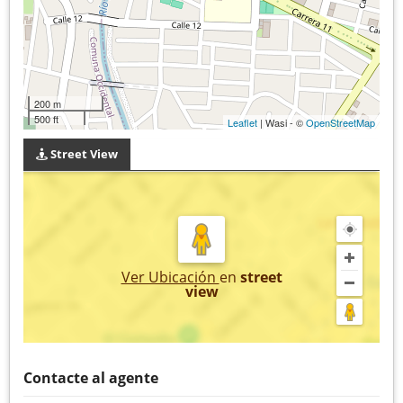
200 m
500 ft
Leaflet
| Wasi - ©
OpenStreetMap
Street View
Ver Ubicación
en
street
view
Contacte al agente