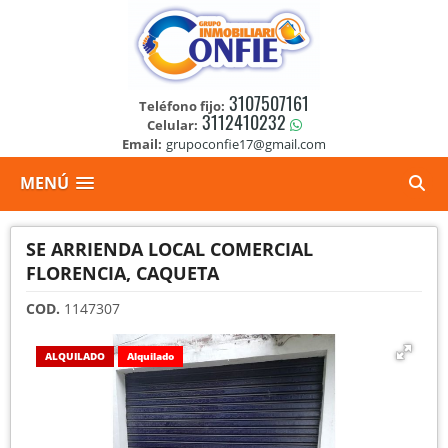
3107507161
Teléfono fijo:
3112410232
Celular:
Email:
grupoconfie17@gmail.com
MENÚ
SE ARRIENDA LOCAL COMERCIAL
FLORENCIA, CAQUETA
COD.
1147307
ALQUILADO
Alquilado