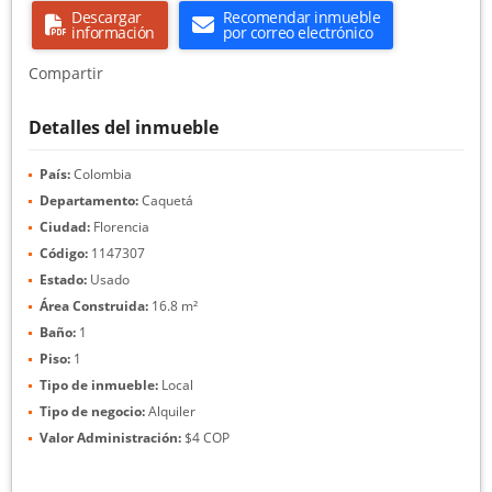
Descargar
Recomendar inmueble
información
por correo electrónico
Compartir
Detalles del inmueble
País:
Colombia
Departamento:
Caquetá
Ciudad:
Florencia
Código:
1147307
Estado:
Usado
Área Construida:
16.8 m²
Baño:
1
Piso:
1
Tipo de inmueble:
Local
Tipo de negocio:
Alquiler
Valor Administración:
$4 COP