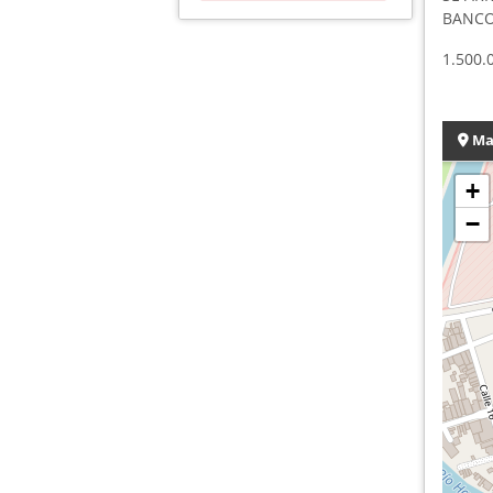
BANCO 
1.500.
Ma
+
−