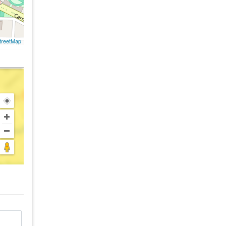
treetMap