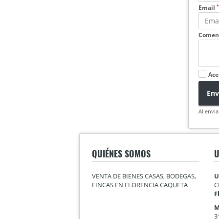
*
Email
Coment
Ace
Env
Al envia
QUIÉNES SOMOS
U
VENTA DE BIENES CASAS, BODEGAS,
U
FINCAS EN FLORENCIA CAQUETA
C
F
M
3