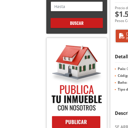
Precio d
$1.
Pesos C
BUSCAR
D
i
Detal
País:
C
Códig
Baño:
Tipo d
Descr
SE ARR