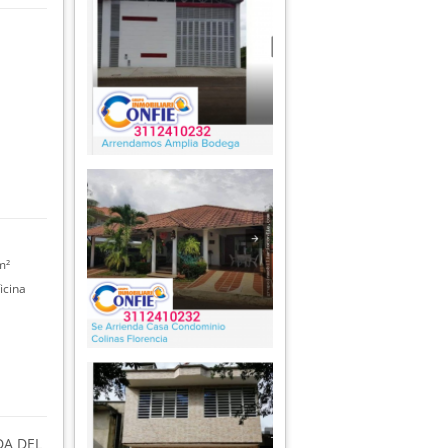
m²
icina
DA DEL