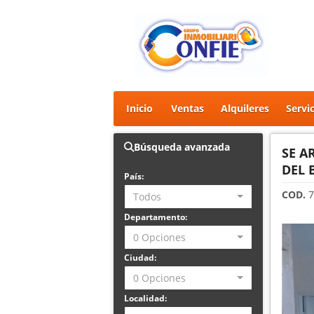
Inicio
Ventas
Alquileres
Servi
Búsqueda avanzada
SE A
DEL 
País:
COD.
7
Todos
Departamento:
0 Opciones
Ciudad:
0 Opciones
Localidad: