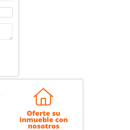
Oferte su
inmueble con
nosotros