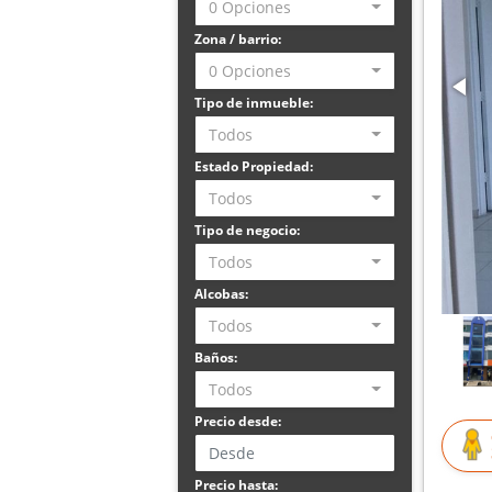
0 Opciones
Zona / barrio:
0 Opciones
Tipo de inmueble:
Todos
Estado Propiedad:
Todos
Tipo de negocio:
Todos
Alcobas:
Todos
Baños:
Todos
Precio desde:
Precio hasta: