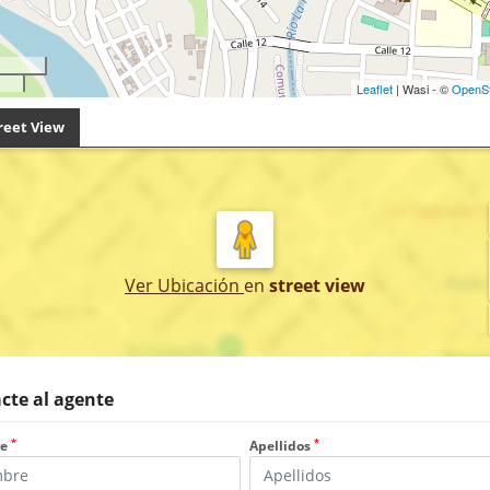
Leaflet
| Wasi - ©
OpenS
reet View
Ver Ubicación
en
street view
cte al agente
*
*
re
Apellidos