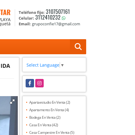
CTAR
3107507161
Teléfono fijo:
3112410232
Celular:
PLAYA
aquetá
Email:
grupoconfie17@gmail.com
Select Language
▼
UIDA
Facebook
Instagram
Apartaestudio En Venta (2)
Apartamento En Venta (4)
Bodega En Venta (2)
Casa En Venta (42)
Casa Campestre En Venta (5)