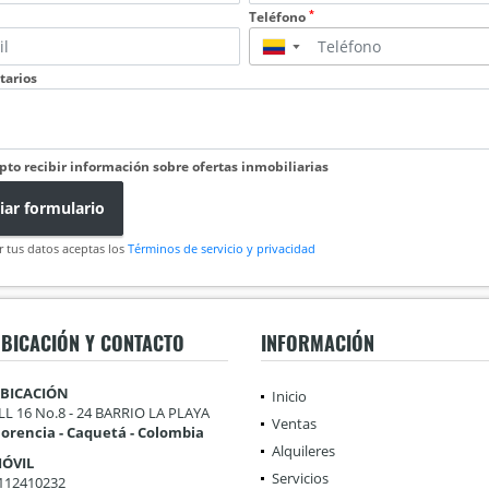
*
Teléfono
▼
arios
pto recibir información sobre ofertas inmobiliarias
iar formulario
r tus datos aceptas los
Términos de servicio y privacidad
BICACIÓN Y CONTACTO
INFORMACIÓN
BICACIÓN
Inicio
LL 16 No.8 - 24 BARRIO LA PLAYA
Ventas
lorencia - Caquetá - Colombia
Alquileres
ÓVIL
Servicios
112410232