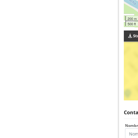
200 m
500 ft
St
Conta
Nomb