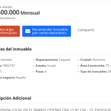
e alquiler
500.000
Mensual
olombianos
escargar
Recomendar inmueble
Compartir
nformación
por correo electrónico
les del inmueble
olombia
Departamento:
Caquetá
Ciudad:
Florencia
o:
7802747
Estado:
Usado
Área Construida:
75 
1
Pisos:
4
Tipo de inmueble:
Of
e negocio:
Alquiler
ipción Adicional
IENDA LOCAL EN EL BARRIO CENTRO CRA 13 Nº 13A - 15, ENSEGUI