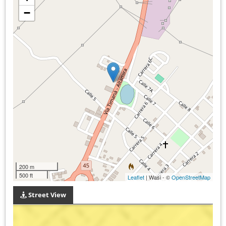
−
200 m
500 ft
Leaflet
| Wasi - ©
OpenStreetMap
Street View