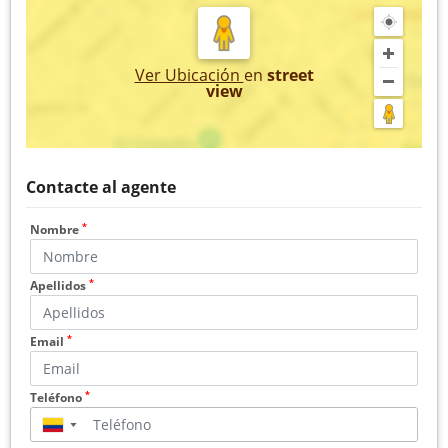
Ver Ubicación
en
street
view
Contacte al agente
*
Nombre
*
Apellidos
*
Email
*
Teléfono
▼