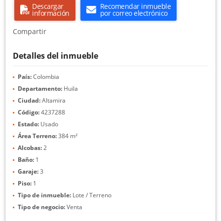
Descargar
Recomendar inmueble
información
por correo electrónico
Compartir
Detalles del inmueble
País:
Colombia
Departamento:
Huila
Ciudad:
Altamira
Código:
4237288
Estado:
Usado
Área Terreno:
384 m²
Alcobas:
2
Baño:
1
Garaje:
3
Piso:
1
Tipo de inmueble:
Lote / Terreno
Tipo de negocio:
Venta