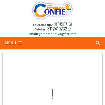
3107507161
Teléfono fijo:
3112410232
Celular:
Email:
grupoconfie17@gmail.com
MENÚ