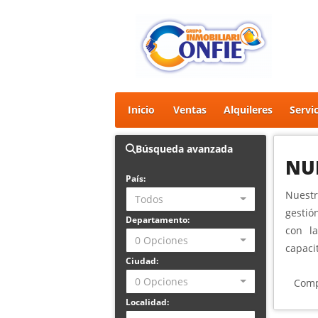
Inicio
Ventas
Alquileres
Servi
Búsqueda avanzada
NU
País:
Nuestr
Todos
gestió
Departamento:
con l
0 Opciones
capaci
Ciudad:
0 Opciones
Comp
Localidad: