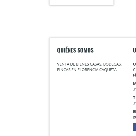
QUIÉNES SOMOS
U
VENTA DE BIENES CASAS, BODEGAS,
U
FINCAS EN FLORENCIA CAQUETA
C
F
M
3
T
3
E
g
F