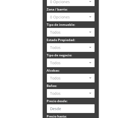
0 Opciones
Zona / barrio:
0 Opciones
Tipo de inmueble:
Todos
Estado Propiedad:
Todos
Tipo de negocio:
Todos
Alcobas:
Todos
Baños:
Todos
Precio desde:
Precio hasta: