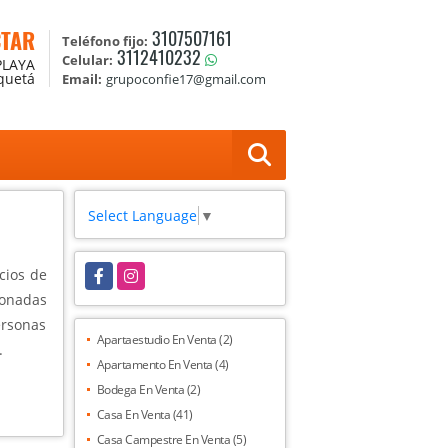
CTAR
3107507161
Teléfono fijo:
3112410232
Celular:
PLAYA
aquetá
Email:
grupoconfie17@gmail.com
Select Language
▼
Facebook
Instagram
cios de
ionadas
rsonas
Apartaestudio En Venta (2)
.
Apartamento En Venta (4)
Bodega En Venta (2)
Casa En Venta (41)
Casa Campestre En Venta (5)