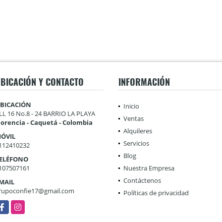
BICACIÓN Y CONTACTO
INFORMACIÓN
BICACIÓN
Inicio
LL 16 No.8 - 24 BARRIO LA PLAYA
Ventas
lorencia - Caquetá - Colombia
Alquileres
ÓVIL
Servicios
112410232
Blog
ELÉFONO
107507161
Nuestra Empresa
Contáctenos
MAIL
rupoconfie17@gmail.com
Políticas de privacidad
acebook
Instagram