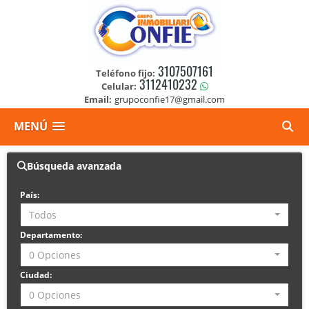
3107507161
Teléfono fijo:
3112410232
Celular:
Email:
grupoconfie17@gmail.com
MENÚ
Búsqueda avanzada
País:
Todos
Departamento:
0 Opciones
Ciudad:
0 Opciones